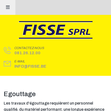
CONTACTEZ-NOUS
081.26.12.00
E-MAIL
INFO@FISSE.BE
Egouttage
LEARN MORE
Les travaux d'égouttage requièrent un personnel
qualifié, du matériel performant, une longue expérience